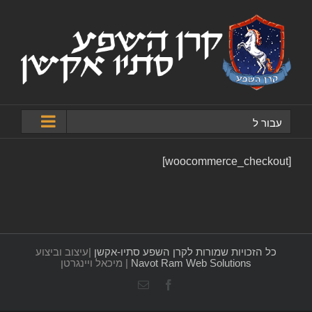
לג
תוכן
עבור ל
[woocommerce_checkout]
כל הזכויות שמורות לקרן השפע סתיו-אקשן
|עיצוב וביצוע
Navot Ram Web Solutions
| מיכאל ויינגרטן
Facebook
כתובת
דואר
אלקטרוני